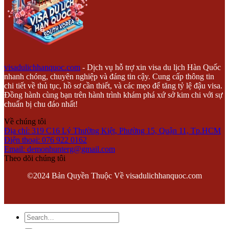
visadulichhanquoc.com
- Dịch vụ hỗ trợ xin visa du lịch Hàn Quốc
nhanh chóng, chuyên nghiệp và đáng tin cậy. Cung cấp thông tin
chi tiết về thủ tục, hồ sơ cần thiết, và các mẹo để tăng tỷ lệ đậu visa.
Đồng hành cùng bạn trên hành trình khám phá xứ sở kim chi với sự
chuẩn bị chu đáo nhất!
Về chúng tôi
Địa chỉ: 319 C16 Lý Thường Kiệt, Phường 15, Quận 11, Tp.HCM
Điện thoại: 076 922 0162
Email:
demonhunterg@gmail.com
Theo dõi chúng tôi
©2024 Bản Quyền Thuộc Về visadulichhanquoc.com