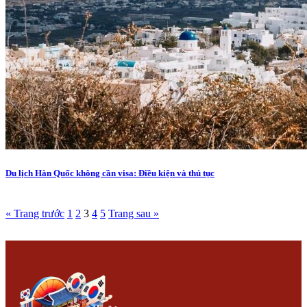
Du lịch Hàn Quốc không cần visa: Điều kiện và thủ tục
« Trang trước
1
2
3
4
5
Trang sau »