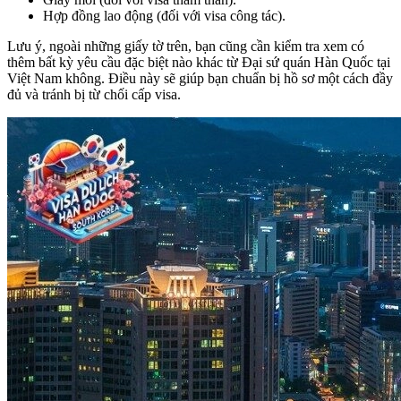
Hợp đồng lao động (đối với visa công tác).
Lưu ý, ngoài những giấy tờ trên, bạn cũng cần kiểm tra xem có
thêm bất kỳ yêu cầu đặc biệt nào khác từ Đại sứ quán Hàn Quốc tại
Việt Nam không. Điều này sẽ giúp bạn chuẩn bị hồ sơ một cách đầy
đủ và tránh bị từ chối cấp visa.