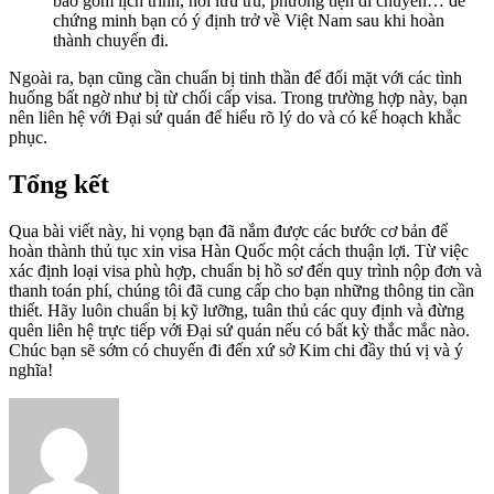
bao gồm lịch trình, nơi lưu trú, phương tiện di chuyển… để
chứng minh bạn có ý định trở về Việt Nam sau khi hoàn
thành chuyến đi.
Ngoài ra, bạn cũng cần chuẩn bị tinh thần để đối mặt với các tình
huống bất ngờ như bị từ chối cấp visa. Trong trường hợp này, bạn
nên liên hệ với Đại sứ quán để hiểu rõ lý do và có kế hoạch khắc
phục.
Tổng kết
Qua bài viết này, hi vọng bạn đã nắm được các bước cơ bản để
hoàn thành thủ tục xin visa Hàn Quốc một cách thuận lợi. Từ việc
xác định loại visa phù hợp, chuẩn bị hồ sơ đến quy trình nộp đơn và
thanh toán phí, chúng tôi đã cung cấp cho bạn những thông tin cần
thiết. Hãy luôn chuẩn bị kỹ lưỡng, tuân thủ các quy định và đừng
quên liên hệ trực tiếp với Đại sứ quán nếu có bất kỳ thắc mắc nào.
Chúc bạn sẽ sớm có chuyến đi đến xứ sở Kim chi đầy thú vị và ý
nghĩa!