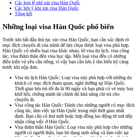
Các loại lệ phí xin visa Hàn Quốc
Các lưu ý khi xin visa Hàn Quốc
Tổng kết
Những loại visa Hàn Quốc phổ biến
Trước khi bắt đầu thủ tục xin visa Hàn Quốc, bạn cần xác định rõ
mục đích chuyến đi của mình để lựa chọn được loại visa phù hợp.
Hàn Quốc có nhiều loại visa khác nhau, từ visa du lịch, visa công
tác, visa thăm thân đến visa học tập. Mỗi loại visa đều có những
điều kiện và yêu cầu riêng, vì vậy bạn cần lưu ý tìm hiểu kỹ càng
trước khi nộp đơn.
Visa du lịch Hàn Quốc: Loại visa này phù hợp với những du
khách có mục đích tham quan, nghỉ dưỡng tại Hàn Quốc.
Thời gian lưu trú tối đa là 90 ngày và bạn phải có vé máy bay
khứ hồi, chứng minh tài chính đủ khả năng chi trả cho
chuyến đi.
Visa công tác Hàn Quốc: Dành cho những người có mục đích
công tác, làm việc tại Hàn Quốc trong một thời gian nhất
định. Bạn cần có thư mời hoặc hợp đồng lao động từ nơi tiếp
nhận công việc ở Hàn Quốc.
Visa thăm thân Hàn Quốc: Loại visa này phù hợp cho những
người có người thân, bạn bè đang sinh sống và làm việc tại