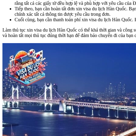
rằng tất cả các giấy tờ đều hợp lệ và phù hợp với yêu cầu của
Tiếp theo, bạn cần hoàn tất đơn xin visa du lịch Hàn Quốc. B
chính xác tất cả thông tin được yêu cầu trong đơn.
Cuối cùng, bạn cần thanh toán phí xin visa du lịch Hàn Quốc. P
Làm thủ tục xin visa du lịch Hàn Quốc có thể khá thời gian và công 
và hoàn tất mọi thủ tục đúng thời hạn để đảm bảo chuyến đi của bạn d