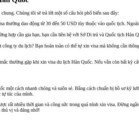
chung. Chúng tôi sẽ trả lời một số câu hỏi phổ biến sau đây:
 visa thường dao động từ 30 đến 50 USD tùy thuộc vào quốc tịch. Ngoài
ường hợp cần gia hạn, bạn cần liên hệ với Sở Di trú và Quốc tịch Hàn
 công ty du lịch? Bạn hoàn toàn có thể tự xin visa mà không cần thông
 mắc thường gặp khi xin visa du lịch Hàn Quốc. Nếu vẫn còn bất kỳ câu
uốc một cách nhanh chóng và suôn sẻ. Bằng cách chuẩn bị hồ sơ kỹ lưỡ
 tự túc của mình.
ược rất nhiều thời gian và công sức trong quá trình xin visa. Đừng ngần
 thú vị và đáng nhớ!