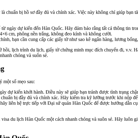
là chuẩn bị hồ sơ đầy đủ và chính xác. Việc này không chỉ giúp bạn tăn
ể từ ngày dự kiến đến Hàn Quốc. Hãy đảm bảo rằng tất cả thông tin tro
4×6 cm, phông nền trắng, không đeo kính và không cười.
ính, bạn cần cung cấp các giấy tờ như sao kê ngân hàng, lương bổng, g
hồi, lịch trình du lịch, giấy tờ chứng minh mục đích chuyến đi, v.v. 
a nhanh chóng và suôn sẻ.
ng
ý một số mẹo sau:
gày dự kiến khởi hành. Điều này sẽ giúp bạn tránh được tình trạng chậm
 chuẩn bị đầy đủ và chính xác. Hãy kiểm tra kỹ lưỡng trước khi nộp để
 hãy liên hệ trực tiếp với Đại sứ quán Hàn Quốc để được hướng dẫn cụ t
n visa du lịch Hàn Quốc một cách nhanh chóng và suôn sẻ. Hãy luôn gi
 Hàn Quốc