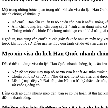
Một trong những bước quan trọng nhất khi xin visa du lịch Hàn Quốc 
nhanh chóng và thuận lợi.
Hộ chiếu: Bạn cần chuẩn bị hộ chiếu còn hạn ít nhất 6 tháng k
Ảnh chân dung: Bạn cần cung cấp 2-4 ảnh chân dung màu, cỡ 
Chứng minh tài chính: Để chứng minh bạn có đủ khả năng tài ch
Ngoài ra, bạn cũng cần chuẩn bị các giấy tờ khác như vé máy bay khứ 
trước khi nộp hồ sơ. Điều này sẽ giúp quá trình xét duyệt visa diễn r
Mẹo xin visa du lịch Hàn Quốc nhanh chó
Để có thể xin được visa du lịch Hàn Quốc nhanh chóng, bạn cần lưu 
Nộp hồ sơ sớm: Hãy nộp hồ sơ xin visa ít nhất 4-6 tuần trước n
Chuẩn bị hồ sơ kỹ lưỡng: Như đã nói, hồ sơ xin visa phải được
Liên hệ trực tiếp với Đại sứ quán: Nếu có bất kỳ thắc mắc nào,
sót không đáng có.
Bằng cách áp dụng những mẹo trên, bạn sẽ có thể hoàn tất thủ tục xi
diễn ra thành công.
Những câu hỏi thường gặp về visa du lịch